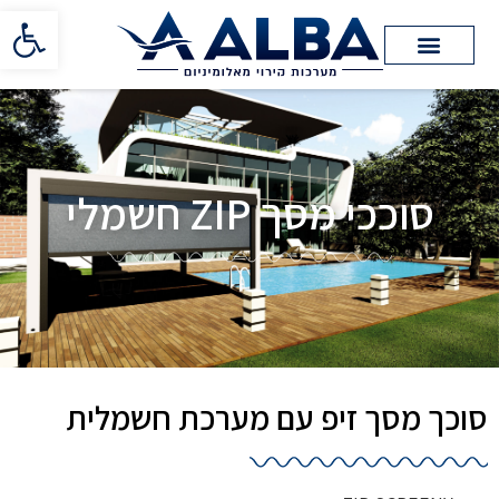
פתח סרגל 
סוככי מסך ZIP חשמלי
סוכך מסך זיפ עם מערכת חשמלית