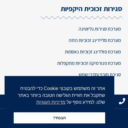
סגירות זכוכית היקפיות
מערכת סגירות גליוטינה
מערכת סליידינג זכוכיות הזזה
מערכת פולדינג זכוכיות נאספות
מערכת פנורמיקה זכוכיות מתקפלות
סגירת חורף וחדרי שמש
אתר זה משתמש בקובצי Cookie כדי להבטיח
שתקבל את חוויית הגלישה הטובה ביותר באתר
03-617-3096
שלחו הודעה
שלנו. למידע נוסף על
מדיניות העוגיות
בניית אתרים
ב-
קומבר שיווק דיגיטלי
Combar Digital
הבנתי!
מדיניות פרטיות
|
הצהרת נגישות
|
מפת אתר