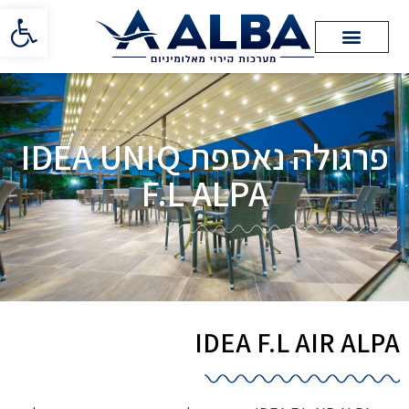
פתח סרגל 
פרגולה נאספת IDEA UNIQ
F.L ALPA
IDEA F.L AIR ALPA