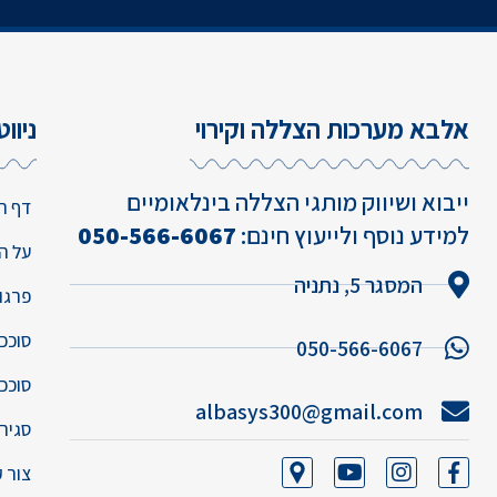
אלבא מערכות הצללה וקירוי
ניוו
ייבוא ושיווק מותגי הצללה בינלאומיים
דף ה
למידע נוסף ולייעוץ חינם:
050-566-6067
על ה
המסגר 5, נתניה
פרגו
סוככ
050-566-6067
סוככי
albasys300@gmail.com
סגירו
צור 