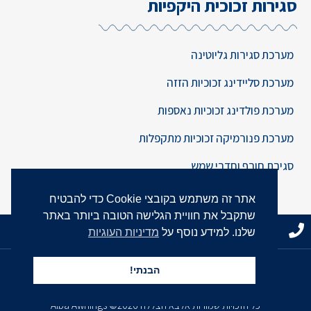
סגירות זכוכית היקפיות
מערכת סגירות גליוטינה
מערכת סליידינג זכוכיות הזזה
מערכת פולדינג זכוכיות נאספות
מערכת פנורמיקה זכוכיות מתקפלות
סגירת חורף וחדרי שמש
אתר זה משתמש בקובצי Cookie כדי להבטיח
שתקבל את חוויית הגלישה הטובה ביותר באתר
03-617-3096
שלחו הודעה
שלנו. למידע נוסף על
מדיניות העוגיות
בניית אתרים
ב-
קומבר שיווק דיגיטלי
Combar Digital
הבנתי!
מדיניות פרטיות
|
הצהרת נגישות
|
מפת אתר
כל הזכויות שמורות אלבא הצללה 2026© Alba Awnings